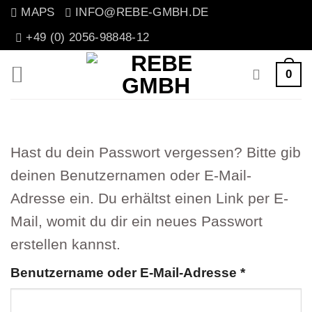
Zum
MAPS
INFO@REBE-GMBH.DE
Inhalt
+49 (0) 2056-98848-12
springen
0
Hast du dein Passwort vergessen? Bitte gib
deinen Benutzernamen oder E-Mail-
Adresse ein. Du erhältst einen Link per E-
Mail, womit du dir ein neues Passwort
erstellen kannst.
Erforderli
Benutzername oder E-Mail-Adresse
*