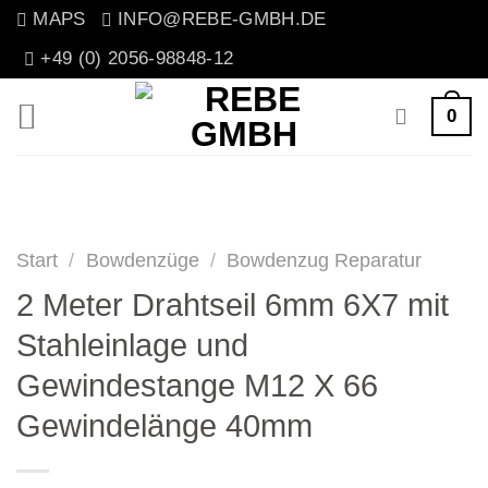
Zum
MAPS
INFO@REBE-GMBH.DE
Inhalt
+49 (0) 2056-98848-12
springen
0
Start
/
Bowdenzüge
/
Bowdenzug Reparatur
2 Meter Drahtseil 6mm 6X7 mit
Stahleinlage und
Gewindestange M12 X 66
Gewindelänge 40mm