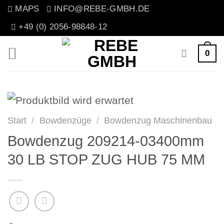
Zum
MAPS
INFO@REBE-GMBH.DE
Inhalt
+49 (0) 2056-98848-12
springen
0
Start
/
Bowdenzüge
/
Bowdenzug Maschinenbau
Bowdenzug 209214-03400mm
30 LB STOP ZUG HUB 75 MM