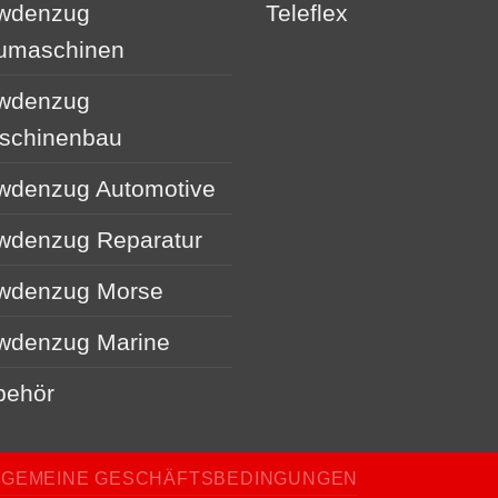
wdenzug
Teleflex
umaschinen
wdenzug
schinenbau
wdenzug Automotive
wdenzug Reparatur
wdenzug Morse
wdenzug Marine
behör
LGEMEINE GESCHÄFTSBEDINGUNGEN