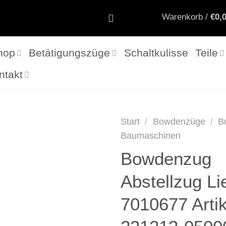
Warenkorb /
€
0,
hop
Betätigungszüge
Schaltkulisse
Teile
ntakt
Start
/
Bowdenzüge
/
B
Baumaschinen
Bowdenzug
Abstellzug Li
7010677 Artik