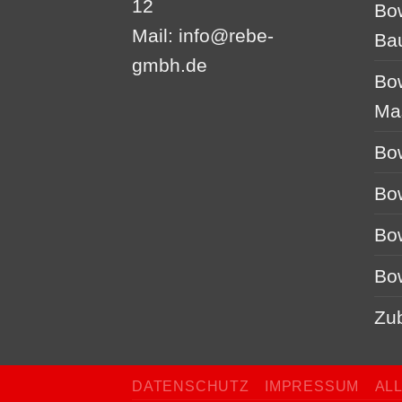
12
Bo
Mail:
info@rebe-
Ba
gmbh.de
Bo
Ma
Bo
Bo
Bo
Bo
Zu
DATENSCHUTZ
IMPRESSUM
AL