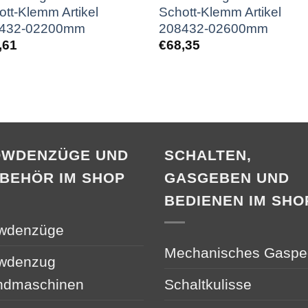
ott-Klemm Artikel
Schott-Klemm Artikel
432-02200mm
208432-02600mm
,61
€
68,35
OWDENZÜGE UND
SCHALTEN,
BEHÖR IM SHOP
GASGEBEN UND
BEDIENEN IM SHO
wdenzüge
Mechanisches Gaspe
wdenzug
ndmaschinen
Schaltkulisse