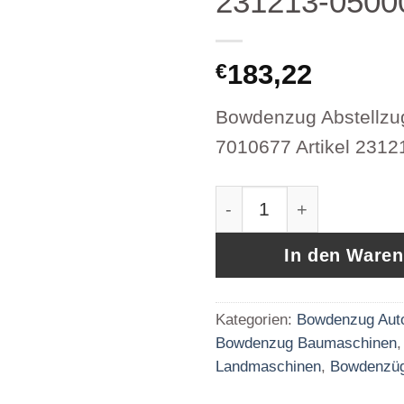
231213-050
183,22
€
Bowdenzug Abstellzug
7010677 Artikel 231
Bowdenzug Abstellzug
In den Ware
Kategorien:
Bowdenzug Aut
Bowdenzug Baumaschinen
Landmaschinen
,
Bowdenzü