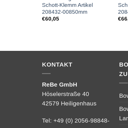
Schott-Klemm Artikel
Sch
208432-00850mm
208
€
60,05
€
66
KONTAKT
B
ZU
ReBe GmbH
Höselerstraße 40
Bo
42579 Heiligenhaus
Bo
La
Tel: +49 (0) 2056-98848-