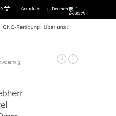
00
Anmelden
Deutsch
0
CNC-Fertigung
Über uns
owdenzug
ebherr
el