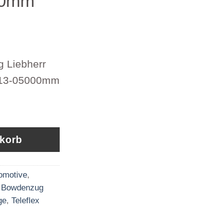
00mm
 Liebherr
213-05000mm
 Liebherr 7010677 Artikel 231213-05000mm Men
nkorb
omotive
,
,
Bowdenzug
ge
,
Teleflex