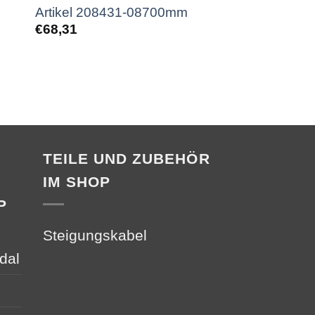
Artikel 208431-08700mm
Artikel 20843
€
68,31
€
79,11
TEILE UND ZUBEHÖR
IM SHOP
P
Steigungskabel
dal