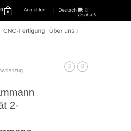
00
Anmelden
Deutsch
0
CNC-Fertigung
Über uns
owdenzug
Ammann
t 2-