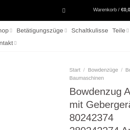
Warenkorb /
€
0,
hop
Betätigungszüge
Schaltkulisse
Teile
ntakt
Start
/
Bowdenzüge
/
B
Baumaschinen
Bowdenzug 
mit Gebergerä
80242374