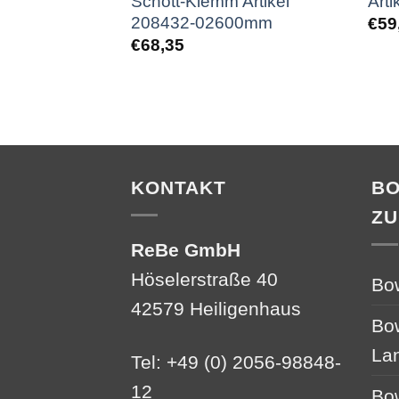
Schott-Klemm Artikel
Art
208432-02600mm
€
59
€
68,35
KONTAKT
B
ZU
ReBe GmbH
Höselerstraße 40
Bo
42579 Heiligenhaus
Bo
La
Tel: +49 (0) 2056-98848-
12
Bo