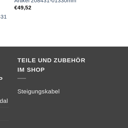
Artikel 208431-01330mm
Artikel 20843
€
49,52
€
69,49
631
TEILE UND ZUBEHÖR
IM SHOP
P
Steigungskabel
dal