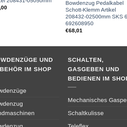
ikel 208431-05050mm
Bowdenzug Pedalkabel
,00
Schott-Klemm Artikel
208432-02500mm SKS 
692608950
€
68,01
OWDENZÜGE UND
SCHALTEN,
BEHÖR IM SHOP
GASGEBEN UND
BEDIENEN IM SHO
wdenzüge
Mechanisches Gaspe
wdenzug
ndmaschinen
Schaltkulisse
wdenzug
Teleflex