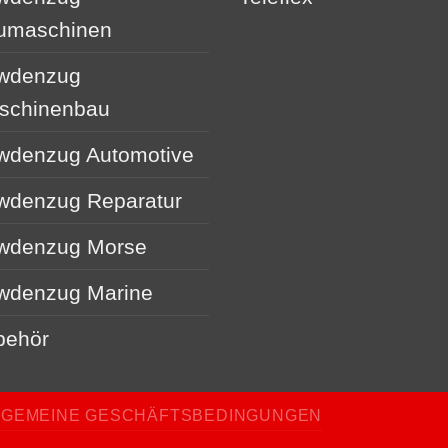
umaschinen
wdenzug
schinenbau
wdenzug Automotive
wdenzug Reparatur
wdenzug Morse
wdenzug Marine
behör
LGEMEINE GESCHÄFTSBEDINGUNGEN