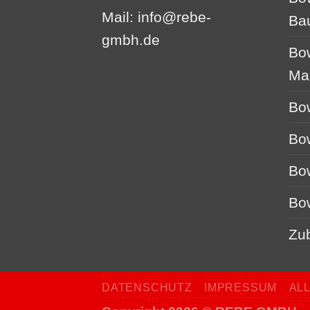
Mail:
info@rebe-
Ba
gmbh.de
Bo
Ma
Bo
Bo
Bo
Bo
Zu
DATENSCHUTZ
IMPRESSUM
AL