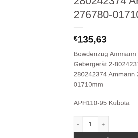
280242374 
276780-017
135,63
€
Bowdenzug Ammann 
Gebergerät 2-802423
280242374 Ammann 
01710mm
APH110-95 Kubota
Bowdenzug Ammann mi