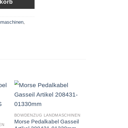
nkorb
maschinen
,
BOWDENZUG LANDMASCHINEN
BOWDENZUG LAN
Morse Pedalkabel Gasseil
Morse Pedalkab
EN