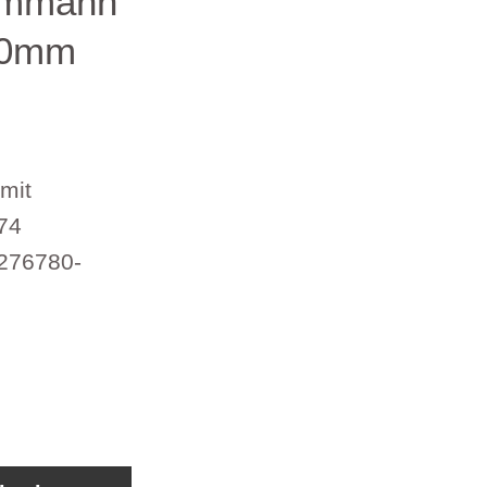
Ammann
10mm
mit
74
276780-
t Gebergerät 2-80242374 280242374 Ammann 