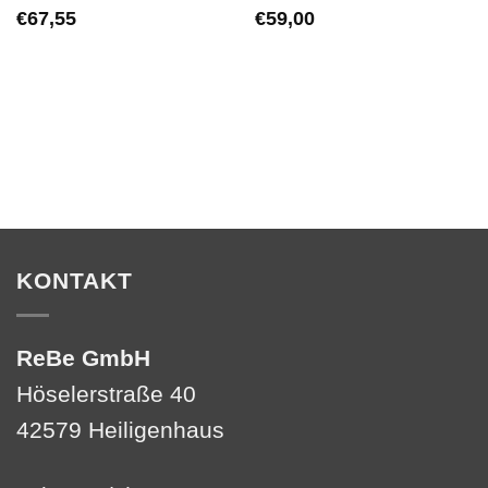
€
67,55
€
59,00
KONTAKT
ReBe GmbH
Höselerstraße 40
42579 Heiligenhaus