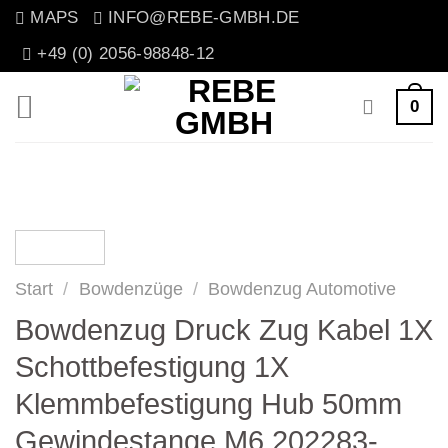
Zum
MAPS
INFO@REBE-GMBH.DE
Inhalt
+49 (0) 2056-98848-12
springen
0
Start
/
Bowdenzüge
/
Bowdenzug Automotive
Bowdenzug Druck Zug Kabel 1X
Schottbefestigung 1X
Klemmbefestigung Hub 50mm
Gewindestange M6 202283-