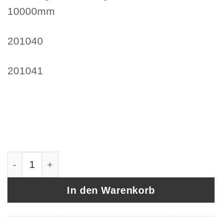
10000mm
201040
201041
Bowdenzug Druck Zug Kabel 1X Schottbefes
In den Warenkorb