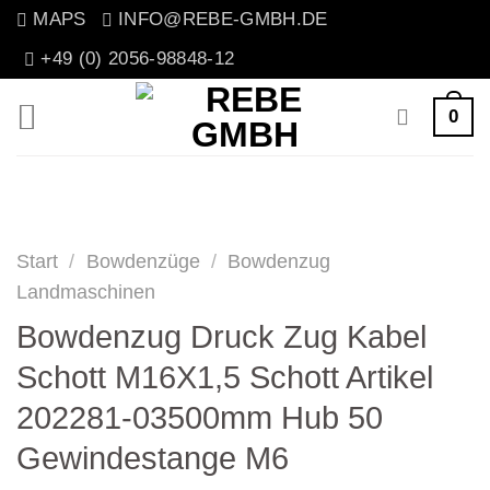
Zum
MAPS
INFO@REBE-GMBH.DE
Inhalt
+49 (0) 2056-98848-12
springen
0
Start
/
Bowdenzüge
/
Bowdenzug
Landmaschinen
Bowdenzug Druck Zug Kabel
Schott M16X1,5 Schott Artikel
202281-03500mm Hub 50
Gewindestange M6