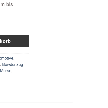
mm bis
Kabel Schott Schott Artikel 202281-09000mm 
nkorb
omotive
,
,
Bowdenzug
 Morse
,