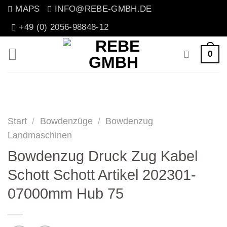
Zum
MAPS
INFO@REBE-GMBH.DE
Inhalt
+49 (0) 2056-98848-12
springen
0
Start
/
Bowdenzüge
/
Bowdenzug
Landmaschinen
Bowdenzug Druck Zug Kabel
Schott Schott Artikel 202301-
07000mm Hub 75