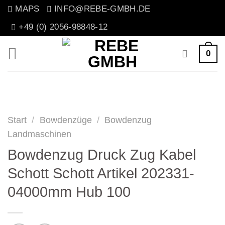
Zum
MAPS
INFO@REBE-GMBH.DE
Inhalt
+49 (0) 2056-98848-12
springen
0
Start
/
Bowdenzüge
/
Bowdenzug
Landmaschinen
Bowdenzug Druck Zug Kabel
Schott Schott Artikel 202331-
04000mm Hub 100