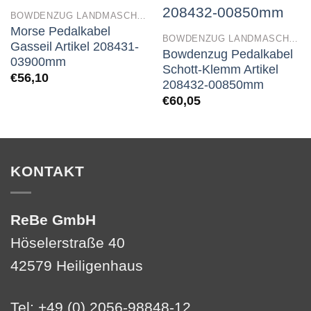
BOWDENZUG LANDMASCHINEN
Morse Pedalkabel
BOWDENZUG LANDMASCHINEN
Gasseil Artikel 208431-
Bowdenzug Pedalkabel
03900mm
Schott-Klemm Artikel
€
56,10
208432-00850mm
€
60,05
KONTAKT
ReBe GmbH
Höselerstraße 40
42579 Heiligenhaus
Tel: +49 (0) 2056-98848-12