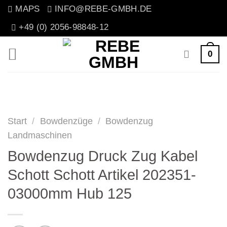
Zum
MAPS
INFO@REBE-GMBH.DE
Inhalt
+49 (0) 2056-98848-12
springen
0
Start
/
Bowdenzüge
/
Bowdenzug
Landmaschinen
Bowdenzug Druck Zug Kabel
Schott Schott Artikel 202351-
03000mm Hub 125