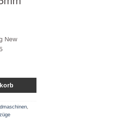
15mm
g New
5
 New Holland CNH 89813947 230561-05615mm 
nkorb
dmaschinen
,
züge