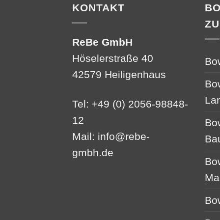
KONTAKT
B
ZU
ReBe GmbH
Höselerstraße 40
Bo
42579 Heiligenhaus
Bo
La
Tel: +49 (0) 2056-98848-
12
Bo
Mail:
info@rebe-
Ba
gmbh.de
Bo
Ma
Bo