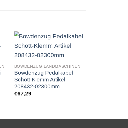
EN
BOWDENZUG LANDMASCHINEN
l
Bowdenzug Pedalkabel
BOWDENZUG LAN
m
Schott-Klemm Artikel
Morse Pedalkab
208432-02300mm
Van Hool 63120
€
67,29
208431-0570
€
73,79