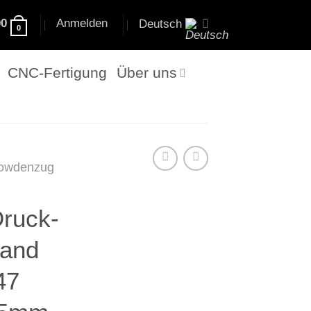
00
Anmelden
Deutsch
0
CNC-Fertigung
Über uns
owdenzug
ruck-
land
47