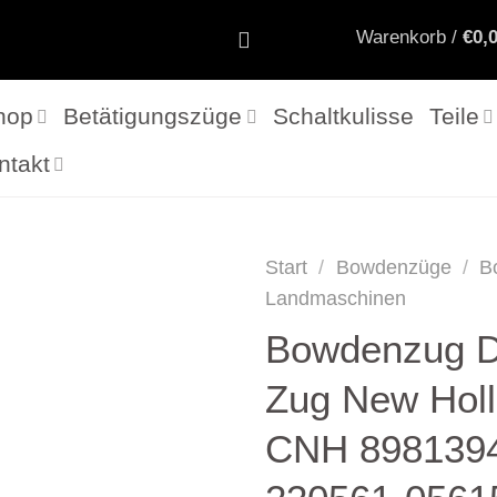
Warenkorb /
€
0,
hop
Betätigungszüge
Schaltkulisse
Teile
ntakt
Start
/
Bowdenzüge
/
B
Landmaschinen
Bowdenzug D
Zug New Hol
CNH 898139