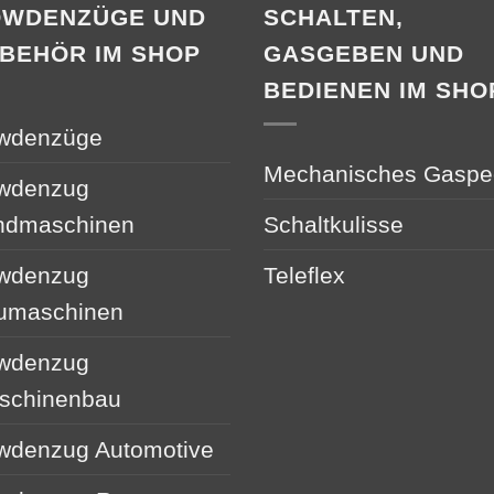
OWDENZÜGE UND
SCHALTEN,
BEHÖR IM SHOP
GASGEBEN UND
BEDIENEN IM SHO
wdenzüge
Mechanisches Gaspe
wdenzug
ndmaschinen
Schaltkulisse
wdenzug
Teleflex
umaschinen
wdenzug
schinenbau
wdenzug Automotive