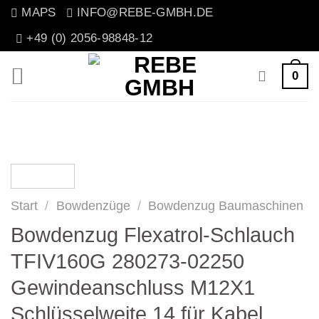
Zum
MAPS
INFO@REBE-GMBH.DE
Inhalt
+49 (0) 2056-98848-12
springen
0
Start
/
Bowdenzüge
/
Bowdenzug Baumaschinen
Bowdenzug Flexatrol-Schlauch
TFIV160G 280273-02250
Gewindeanschluss M12X1
Schlüsselweite 14 für Kabel