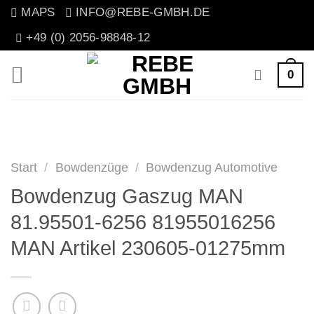
Zum
MAPS
INFO@REBE-GMBH.DE
Inhalt
+49 (0) 2056-98848-12
springen
0
Start
/
Bowdenzüge
/
Bowdenzug Automotive
Bowdenzug Gaszug MAN
81.95501-6256 81955016256
MAN Artikel 230605-01275mm