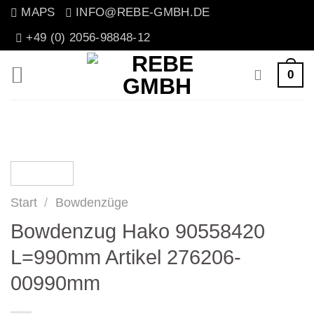
Zum
MAPS
INFO@REBE-GMBH.DE
Inhalt
+49 (0) 2056-98848-12
springen
0
Start
/
Bowdenzüge
Bowdenzug Hako 90558420
L=990mm Artikel 276206-
00990mm