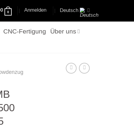
00
Anmelden
Deutsch
0
CNC-Fertigung
Über uns
owdenzug
MB
500
5