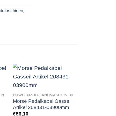
dmaschinen
,
EN
BOWDENZUG LANDMASCHINEN
BOWDENZUG LAN
Morse Pedalkabel Gasseil
Morse Pedalkab
Artikel 208431-03900mm
Artikel 20843
€
56,10
€
59,89