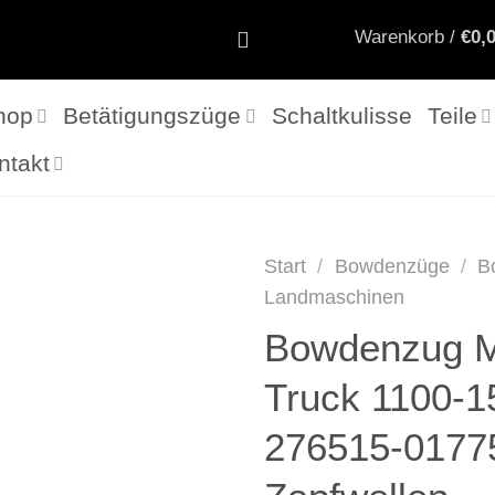
Warenkorb /
€
0,
hop
Betätigungszüge
Schaltkulisse
Teile
ntakt
Start
/
Bowdenzüge
/
B
Landmaschinen
Bowdenzug 
Truck 1100-1
276515-0177