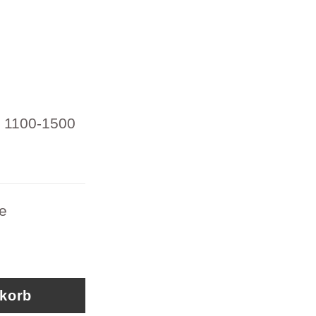
 1100-1500
le
1100-1500 276515-01775 Zapfwellen Bowdenzug
nkorb