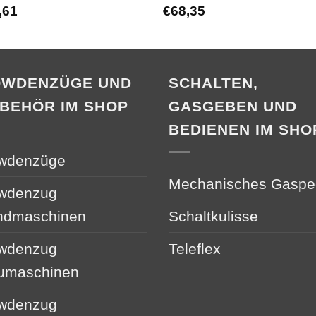
,61
€
68,35
OWDENZÜGE UND
SCHALTEN,
BEHÖR IM SHOP
GASGEBEN UND
BEDIENEN IM SHO
wdenzüge
Mechanisches Gaspe
wdenzug
ndmaschinen
Schaltkulisse
wdenzug
Teleflex
umaschinen
wdenzug