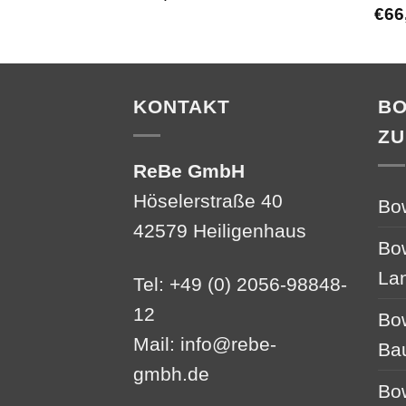
€
66
KONTAKT
B
ZU
ReBe GmbH
Höselerstraße 40
Bo
42579 Heiligenhaus
Bo
La
Tel: +49 (0) 2056-98848-
12
Bo
Mail:
info@rebe-
Ba
gmbh.de
Bo