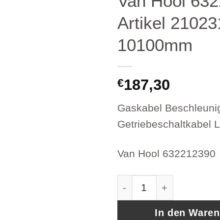
Van Hool 63
Artikel 21023
10100mm
187,30
€
Gaskabel Beschleuni
Getriebeschaltkabel
Van Hool 632212390
Bowdenzug Morse Seil
In den Ware