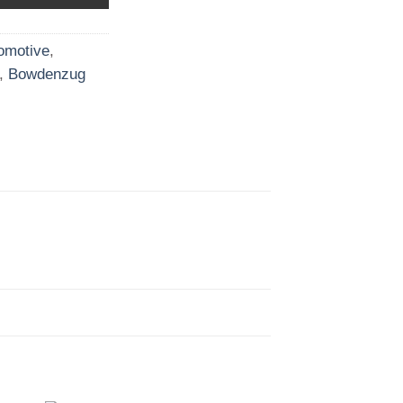
omotive
,
,
Bowdenzug