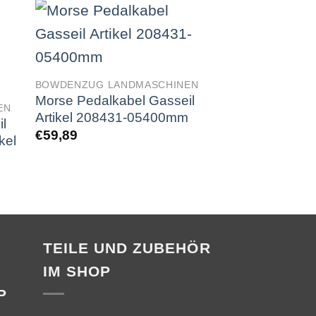
BOWDENZUG LANDMASCHINEN
BOWDENZUG LAN
Morse Pedalkabel Gasseil
Bowdenzug Pe
EN
Artikel 208431-05400mm
Schott-Klemm A
l
208432-0220
€
59,89
kel
€
66,61
TEILE UND ZUBEHÖR
IM SHOP
P