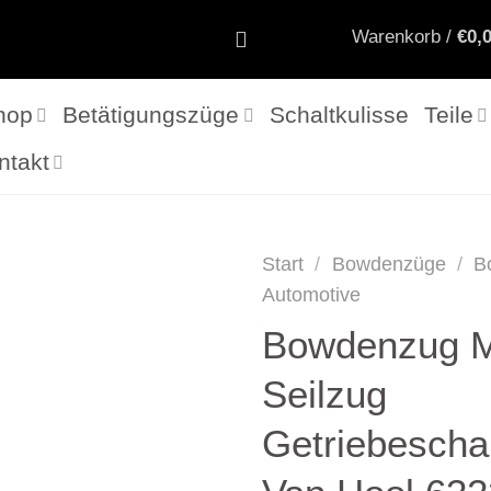
Warenkorb /
€
0,
hop
Betätigungszüge
Schaltkulisse
Teile
ntakt
Start
/
Bowdenzüge
/
B
Automotive
Bowdenzug 
Seilzug
Getriebescha