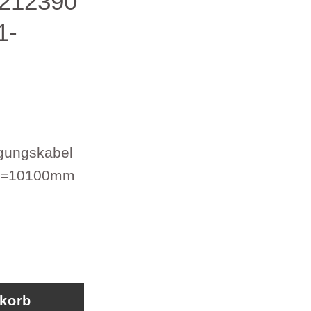
2212390
1-
gungskabel
 L=10100mm
zug Getriebeschaltkabel Van Hool 632212390 A
nkorb