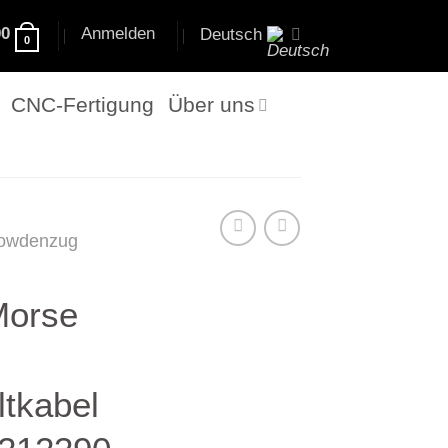
00
Anmelden
Deutsch
0
CNC-Fertigung
Über uns
owdenzug
Morse
ltkabel