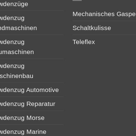
wdenzüge
Mechanisches Gaspe
wdenzug
ndmaschinen
Schaltkulisse
wdenzug
Teleflex
umaschinen
wdenzug
schinenbau
wdenzug Automotive
wdenzug Reparatur
wdenzug Morse
wdenzug Marine