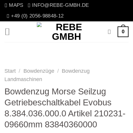
Zum
MAPS
INFO@REBE-GMBH.DE
Inhalt
+49 (0) 2056-98848-12
springen
0
Start
/
Bowdenzüge
/
Bowdenzug
Landmaschinen
Bowdenzug Morse Seilzug
Getriebeschaltkabel Evobus
8.384.036.000.0 Artikel 210231-
09660mm 83840360000