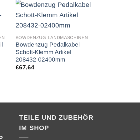
EN
BOWDENZUG LANDMASCHINEN
BOWDENZUG LAN
l
Bowdenzug Pedalkabel
Morse Pedalkab
Schott-Klemm Artikel
Artikel 20843
208432-02400mm
€
56,10
€
67,64
TEILE UND ZUBEHÖR
IM SHOP
P