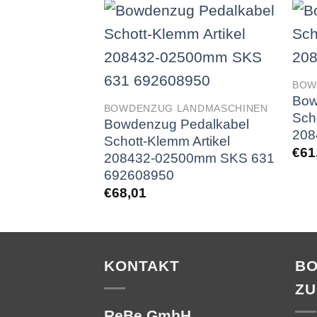
BOW
Bow
BOWDENZUG LANDMASCHINEN
Sch
Bowdenzug Pedalkabel
208
Schott-Klemm Artikel
€
61
208432-02500mm SKS 631
692608950
€
68,01
KONTAKT
B
ZU
ReBe GmbH