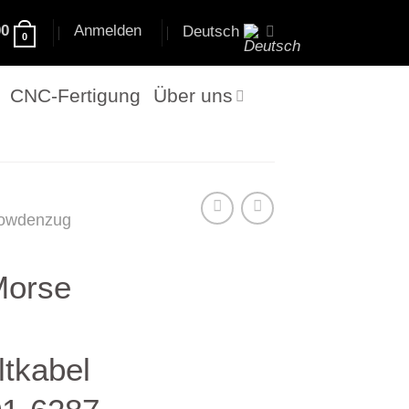
00
Anmelden
Deutsch
0
CNC-Fertigung
Über uns
owdenzug
Morse
ltkabel