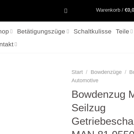
Warenkorb /
€
0,
hop
Betätigungszüge
Schaltkulisse
Teile
ntakt
Start
/
Bowdenzüge
/
B
Automotive
Bowdenzug 
Seilzug
Getriebescha