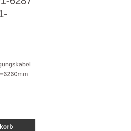
1-6287
1-
gungskabel
 L=6260mm
zug Getriebeschaltkabel MAN 81.95501-6287 Ar
nkorb