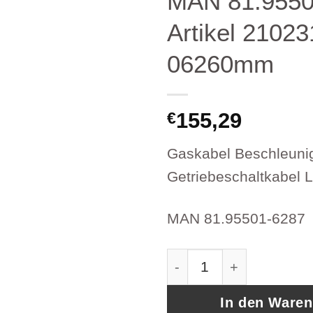
MAN 81.9550
Artikel 21023
06260mm
155,29
€
Gaskabel Beschleuni
Getriebeschaltkabel
MAN 81.95501-6287
Bowdenzug Morse Seil
In den Ware