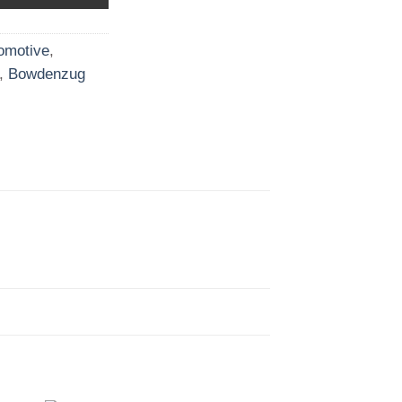
omotive
,
,
Bowdenzug