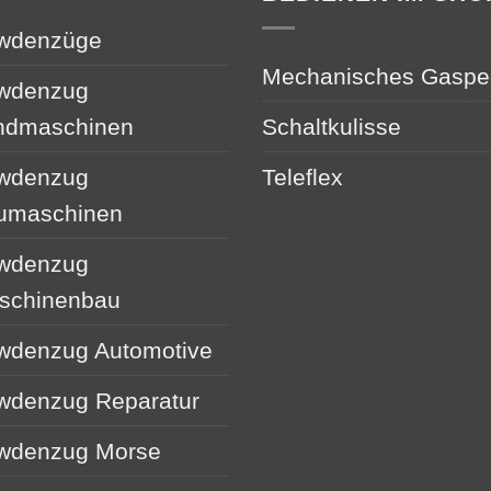
wdenzüge
Mechanisches Gaspe
wdenzug
ndmaschinen
Schaltkulisse
wdenzug
Teleflex
umaschinen
wdenzug
schinenbau
wdenzug Automotive
wdenzug Reparatur
wdenzug Morse