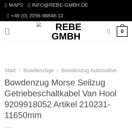
Zum
MAPS
INFO@REBE-GMBH.DE
Inhalt
+49 (0) 2056-98848-12
springen
0
Start
/
Bowdenzüge
/
Bowdenzug Automotive
Bowdenzug Morse Seilzug
Getriebeschaltkabel Van Hool
9209918052 Artikel 210231-
11650mm