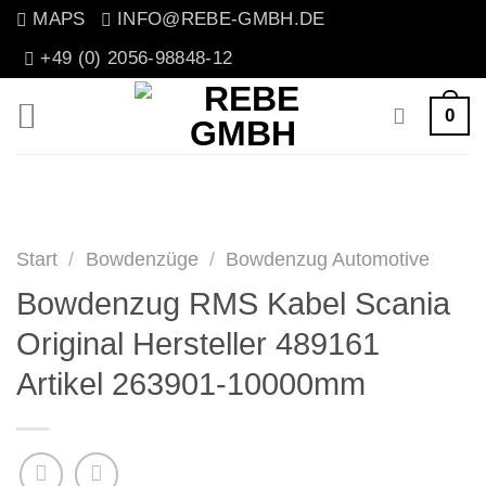
Zum
MAPS
INFO@REBE-GMBH.DE
Inhalt
+49 (0) 2056-98848-12
springen
0
Start
/
Bowdenzüge
/
Bowdenzug Automotive
Bowdenzug RMS Kabel Scania
Original Hersteller 489161
Artikel 263901-10000mm