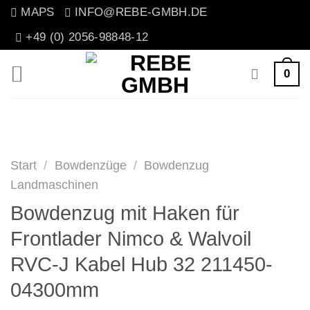
Zum
MAPS
INFO@REBE-GMBH.DE
Inhalt
+49 (0) 2056-98848-12
springen
0
Start
/
Bowdenzüge
/
Bowdenzug
Landmaschinen
Bowdenzug mit Haken für
Frontlader Nimco & Walvoil
RVC-J Kabel Hub 32 211450-
04300mm