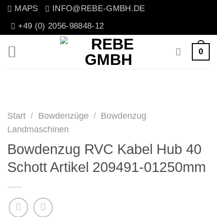
Zum
MAPS
INFO@REBE-GMBH.DE
Inhalt
+49 (0) 2056-98848-12
springen
0
Start
/
Bowdenzüge
/
Bowdenzug
Landmaschinen
Bowdenzug RVC Kabel Hub 40
Schott Artikel 209491-01250mm