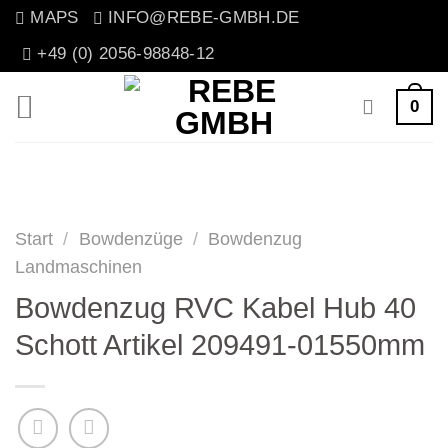
Zum
MAPS
INFO@REBE-GMBH.DE
Inhalt
+49 (0) 2056-98848-12
springen
0
Start
/
Bowdenzüge
/
Bowdenzug
Landmaschinen
Bowdenzug RVC Kabel Hub 40
Schott Artikel 209491-01550mm