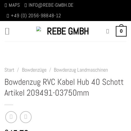
Zum
MAPS
INFO@REBE-GMBH.DE
Inhalt
+49 (0) 2056-98848-12
springen
0
Start
/
Bowdenzüge
/
Bowdenzug Landmaschinen
Bowdenzug RVC Kabel Hub 40 Schott
Artikel 209491-03750mm