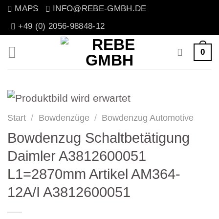
Zum
MAPS
INFO@REBE-GMBH.DE
Inhalt
+49 (0) 2056-98848-12
springen
0
Start
/
Bowdenzüge
/
Bowdenzug Automotive
Bowdenzug Schaltbetätigung
Daimler A3812600051
L1=2870mm Artikel AM364-
12A/I A3812600051