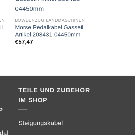
EN
BOWDENZUG LANDMASCHINEN
BOWDENZUG LAN
l
Morse Pedalkabel Gasseil
Morse Pedalkab
Artikel 208431-04450mm
Artikel 20843
€
57,47
€
57,60
TEILE UND ZUBEHÖR
IM SHOP
P
Steigungskabel
dal