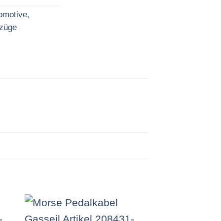
omotive
,
züge