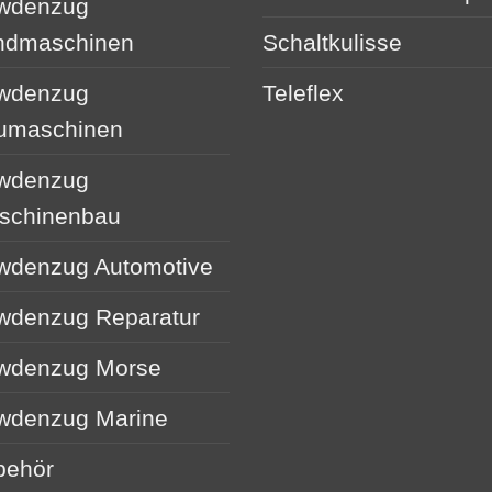
wdenzug
ndmaschinen
Schaltkulisse
wdenzug
Teleflex
umaschinen
wdenzug
schinenbau
wdenzug Automotive
wdenzug Reparatur
wdenzug Morse
wdenzug Marine
behör