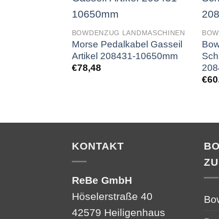
BOWDENZUG LANDMASCHINEN
BOW
Morse Pedalkabel Gasseil
Bow
Artikel 208431-10650mm
Sch
208
€
78,48
€
60
KONTAKT
B
ZU
ReBe GmbH
Höselerstraße 40
Bo
42579 Heiligenhaus