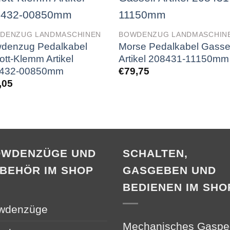
DENZUG LANDMASCHINEN
BOWDENZUG LANDMASCHIN
denzug Pedalkabel
Morse Pedalkabel Gassei
ott-Klemm Artikel
Artikel 208431-11150mm
432-00850mm
€
79,75
,05
OWDENZÜGE UND
SCHALTEN,
BEHÖR IM SHOP
GASGEBEN UND
BEDIENEN IM SHO
wdenzüge
Mechanisches Gaspe