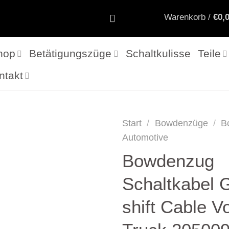
Warenkorb /
€
0,
hop
Betätigungszüge
Schaltkulisse
Teile
ntakt
Start
/
Bowdenzüge
/
B
Automotive
Bowdenzug
Schaltkabel 
shift Cable V