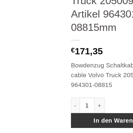
Truck 20500
Artikel 96430
08815mm
171,35
€
Bowdenzug Schaltkabe
cable Volvo Truck 2
964301-08815
Bowdenzug Schaltkabel
In den Ware