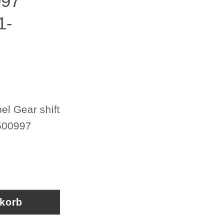
997
1-
l Gear shift
0500997
 Gear shift Cable Volvo Truck 20500997 Artik
nkorb