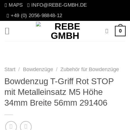
Zum
MAPS
INFO@REBE-GMBH.DE
Inhalt
+49 (0) 2056-98848-12
springen
0
Start
/
Bowdenzüge
/
Zubehör für Bowdenzüge
Bowdenzug T-Griff Rot STOP
mit Metalleinsatz M5 Höhe
34mm Breite 56mm 291406