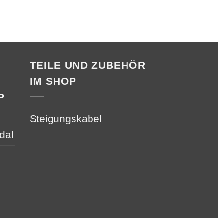
208432-0085
€
60,05
TEILE UND ZUBEHÖR
IM SHOP
P
Steigungskabel
dal