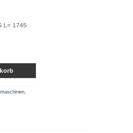
 L= 1745
L= 1745 MM AM1648-21/XZ Menge
nkorb
maschinen
,