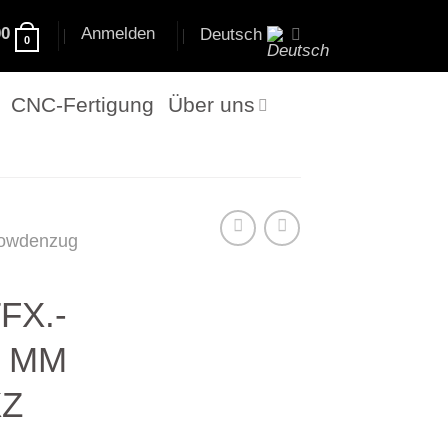
00
Anmelden
Deutsch
0
CNC-Fertigung
Über uns
owdenzug
FX.-
5 MM
XZ