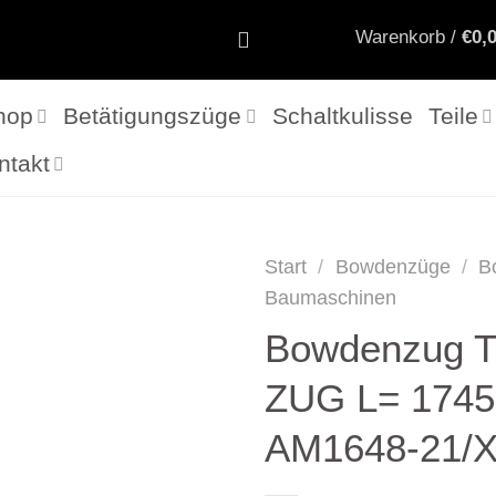
Warenkorb /
€
0,
hop
Betätigungszüge
Schaltkulisse
Teile
ntakt
Start
/
Bowdenzüge
/
B
Baumaschinen
Bowdenzug T
ZUG L= 174
AM1648-21/