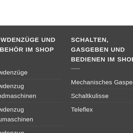
OWDENZÜGE UND
SCHALTEN,
BEHÖR IM SHOP
GASGEBEN UND
BEDIENEN IM SHO
wdenzüge
Mechanisches Gaspe
wdenzug
ndmaschinen
Schaltkulisse
wdenzug
Teleflex
umaschinen
wdenzug