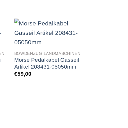
EN
BOWDENZUG LANDMASCHINEN
l
Morse Pedalkabel Gasseil
m
Artikel 208431-05050mm
€
59,00
BOWDENZUG LAN
Bowdenzug Pe
Schott-Klemm A