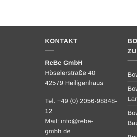
KONTAKT
B
ZU
ReBe GmbH
Höselerstraße 40
Bo
42579 Heiligenhaus
Bo
La
Tel: +49 (0) 2056-98848-
12
Bo
Mail:
info@rebe-
Ba
gmbh.de
Bo