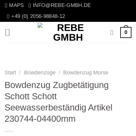
Zum
MAPS
INFO@REBE-GMBH.DE
Inhalt
+49 (0) 2056-98848-12
springen
0
Start
/
Bowdenzüge
/
Bowdenzug Morse
Bowdenzug Zugbetätigung
Schott Schott
Seewasserbeständig Artikel
230744-04400mm