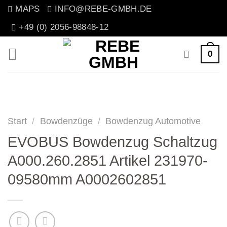
Zum
MAPS
INFO@REBE-GMBH.DE
Inhalt
+49 (0) 2056-98848-12
springen
0
Start
/
Bowdenzüge
/
Bowdenzug Automotive
EVOBUS Bowdenzug Schaltzug
A000.260.2851 Artikel 231970-
09580mm A0002602851