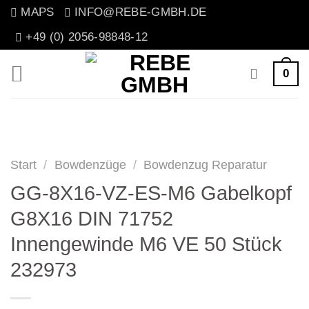
Zum
MAPS
INFO@REBE-GMBH.DE
Inhalt
+49 (0) 2056-98848-12
springen
0
Start
/
Bowdenzüge
/
Bowdenzug Reparatur
GG-8X16-VZ-ES-M6 Gabelkopf
G8X16 DIN 71752
Innengewinde M6 VE 50 Stück
232973