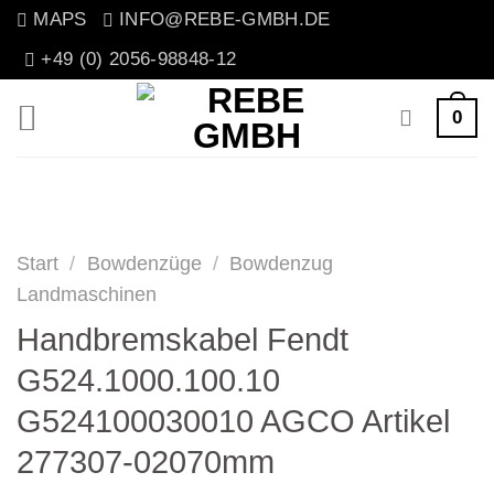
Zum
MAPS
INFO@REBE-GMBH.DE
Inhalt
+49 (0) 2056-98848-12
springen
0
Start
/
Bowdenzüge
/
Bowdenzug
Landmaschinen
Handbremskabel Fendt
G524.1000.100.10
G524100030010 AGCO Artikel
277307-02070mm