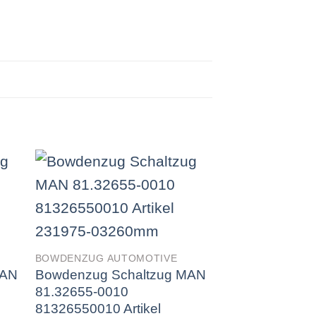
BOWDENZUG AUTOMOTIVE
BOWDENZUG AUT
MAN
Bowdenzug Schaltzug MAN
Bowdenzug Sc
81.32655-0010
81.32655-6317
81326550010 Artikel
81326556317 Ar