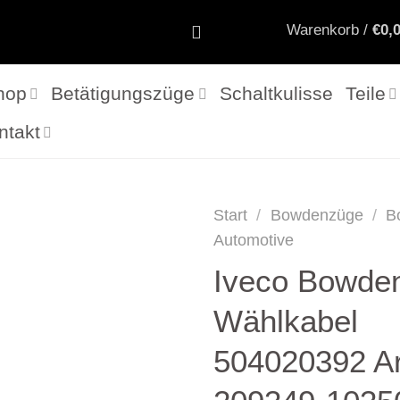
Warenkorb /
€
0,
hop
Betätigungszüge
Schaltkulisse
Teile
ntakt
Start
/
Bowdenzüge
/
B
Automotive
Iveco Bowde
Wählkabel
504020392 Ar