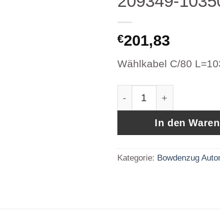
209349-103
201,83
€
Wählkabel C/80 L=1
Iveco Bowdenzug Wähl
In den Ware
Kategorie:
Bowdenzug Auto