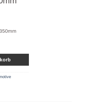
50mm
0350mm
kabel 504020392 Artikel 209349-10350mm Meng
nkorb
motive