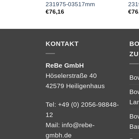
231975-03517mm
231
€
76,16
€
76
KONTAKT
B
ZU
ReBe GmbH
Höselerstraße 40
Bo
42579 Heiligenhaus
Bo
La
Tel: +49 (0) 2056-98848-
12
Bo
Mail:
info@rebe-
Ba
gmbh.de