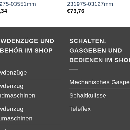
975-03551mm
231975-03127mm
,34
€
73,76
OWDENZÜGE UND
SCHALTEN,
BEHÖR IM SHOP
GASGEBEN UND
BEDIENEN IM SHO
wdenzüge
Mechanisches Gaspe
wdenzug
ndmaschinen
Schaltkulisse
wdenzug
Teleflex
umaschinen