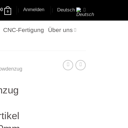
00
Anmelden
Deutsch
0
CNC-Fertigung
Über uns
owdenzug
nzug
tikel