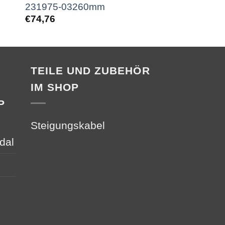
231975-03260mm
231975-0364
€
74,76
€
75,67
TEILE UND ZUBEHÖR
IM SHOP
P
Steigungskabel
dal