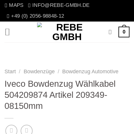
Zum
MAPS
INFO@REBE-GMBH.DE
Inhalt
+49 (0) 2056-98848-12
springen
0
Start
/
Bowdenzüge
/
Bowdenzug Automotive
Iveco Bowdenzug Wählkabel
504209874 Artikel 209349-
08150mm