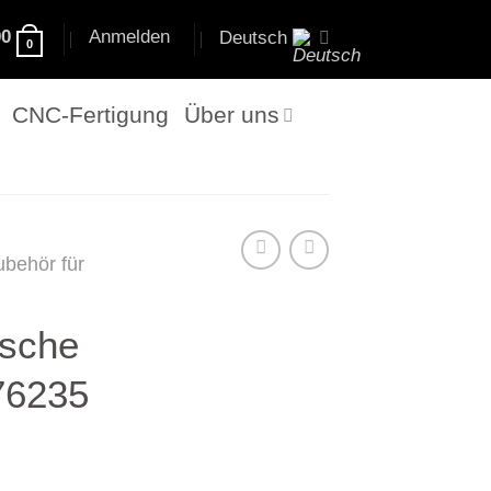
00
Anmelden
Deutsch
0
CNC-Fertigung
Über uns
ubehör für
usche
76235