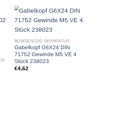
BOWDENZUG REPARATUR
BOWDENZUG REP
Gabelkopf G6X24 DIN
Gabelkopf G1
71752 Gewinde M5 VE 4
71752 Gewind
EN
Stück 238023
Stück 238001
€
4,62
€
6,30