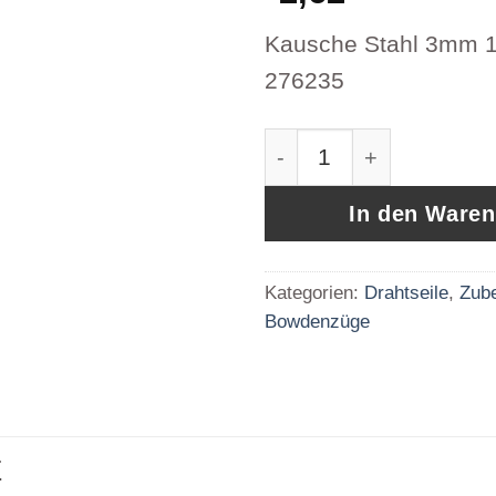
Kausche Stahl 3mm 1
276235
10 Stück Kausche Sta
In den Ware
Kategorien:
Drahtseile
,
Zube
Bowdenzüge
E