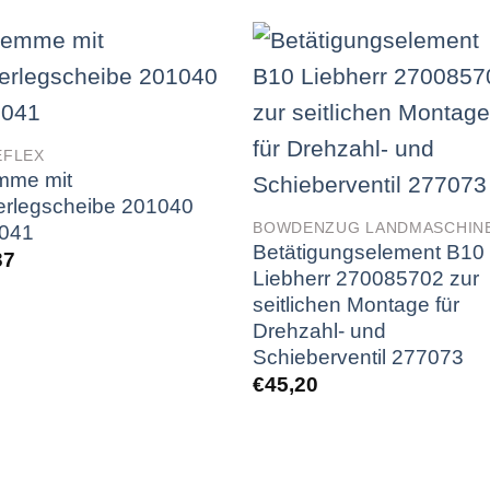
EFLEX
mme mit
erlegscheibe 201040
BOWDENZUG LANDMASCHIN
041
Betätigungselement B10
37
Liebherr 270085702 zur
seitlichen Montage für
Drehzahl- und
Schieberventil 277073
€
45,20