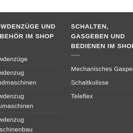
OWDENZÜGE UND
SCHALTEN,
BEHÖR IM SHOP
GASGEBEN UND
BEDIENEN IM SHO
wdenzüge
Mechanisches Gaspe
wdenzug
ndmaschinen
Schaltkulisse
wdenzug
Teleflex
umaschinen
wdenzug
schinenbau