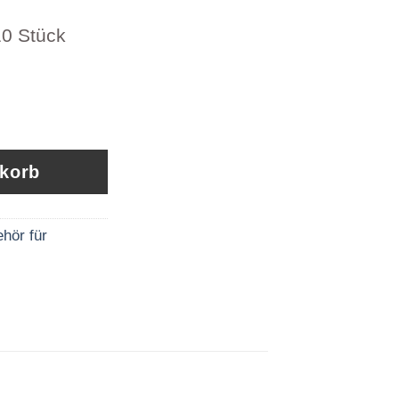
0 Stück
hl 3mm 276235 Menge
nkorb
hör für