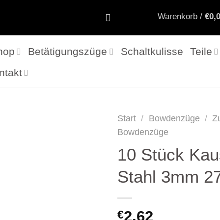
Warenkorb /
€
0,
hop
Betätigungszüge
Schaltkulisse
Teile
ntakt
Start
/
Bowdenzüge
/
Z
Bowdenzüge
10 Stück Ka
Stahl 3mm 2
2,62
€