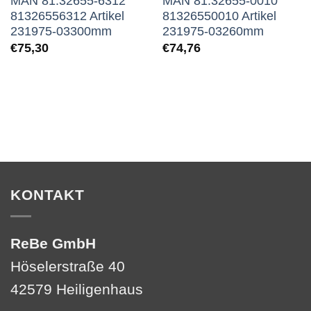
MAN 81.32655-6312
MAN 81.32655-0010
81326556312 Artikel
81326550010 Artikel
231975-03300mm
231975-03260mm
€
75,30
€
74,76
KONTAKT
ReBe GmbH
Höselerstraße 40
42579 Heiligenhaus