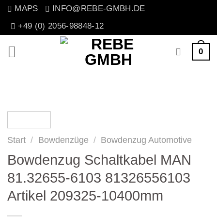
Zum
MAPS
INFO@REBE-GMBH.DE
Inhalt
+49 (0) 2056-98848-12
springen
0
Start
/
Bowdenzüge
/
Bowdenzug Automotive
Bowdenzug Schaltkabel MAN
81.32655-6103 81326556103
Artikel 209325-10400mm