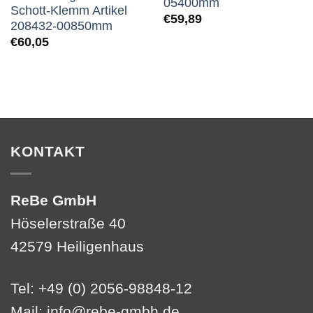
05400mm
Schott-Klemm Artikel
€
59,89
208432-00850mm
€
60,05
KONTAKT
ReBe GmbH
Höselerstraße 40
42579 Heiligenhaus
Tel: +49 (0) 2056-98848-12
Mail:
info@rebe-gmbh.de