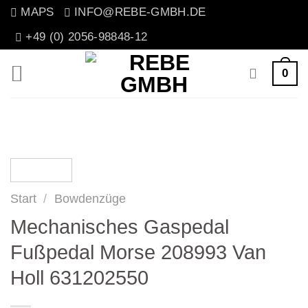
Zum
MAPS
INFO@REBE-GMBH.DE
Inhalt
+49 (0) 2056-98848-12
springen
0
Start
/
Bowdenzüge
Mechanisches Gaspedal
Fußpedal Morse 208993 Van
Holl 631202550