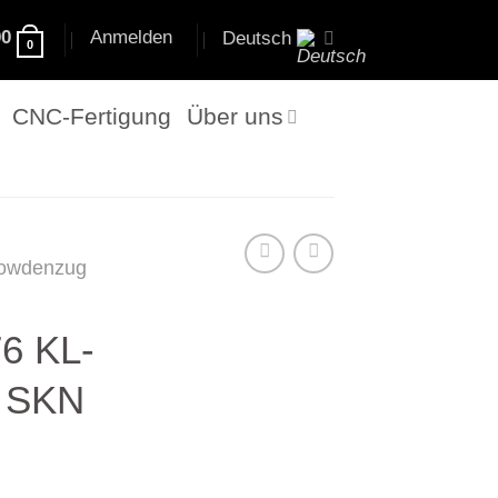
00
Anmelden
Deutsch
0
CNC-Fertigung
Über uns
owdenzug
6 KL-
6 SKN