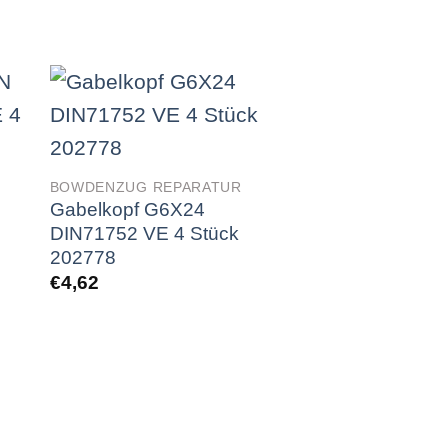
BOWDENZUG REPARATUR
Gabelkopf G6X24
DIN71752 VE 4 Stück
202778
€
4,62
BOWDENZUG REP
25 Meter Bowd
6mm PE Schwa