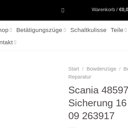
Warenkorb /
€
0,
hop
Betätigungszüge
Schaltkulisse
Teile
ntakt
Start
/
Bowdenzüge
/
B
Reparatur
Scania 48597
Sicherung 1
09 263917