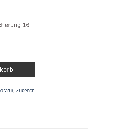
cherung 16
herung 16 SKN 09 263917 Menge
nkorb
aratur
,
Zubehör