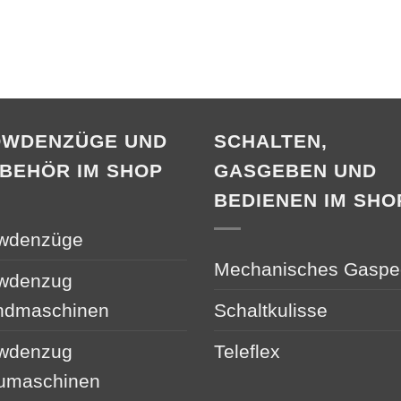
OWDENZÜGE UND
SCHALTEN,
BEHÖR IM SHOP
GASGEBEN UND
BEDIENEN IM SHO
wdenzüge
Mechanisches Gaspe
wdenzug
ndmaschinen
Schaltkulisse
wdenzug
Teleflex
umaschinen