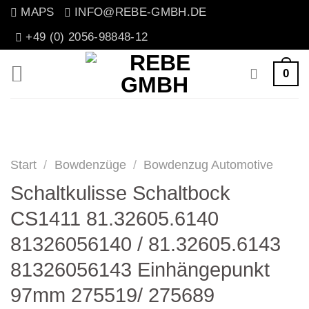
Zum
MAPS
INFO@REBE-GMBH.DE
Inhalt
+49 (0) 2056-98848-12
springen
0
Start
/
Bowdenzüge
/
Bowdenzug Automotive
Schaltkulisse Schaltbock
CS1411 81.32605.6140
81326056140 / 81.32605.6143
81326056143 Einhängepunkt
97mm 275519/ 275689