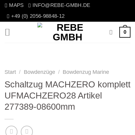
Zum
MAPS
INFO@REBE-GMBH.DE
Inhalt
+49 (0) 2056-98848-12
springen
0
Start
/
Bowdenzüge
/
Bowdenzug Marine
Schaltzug MACHZERO komplett
UFMACHZERO28 Artikel
277389-08600mm