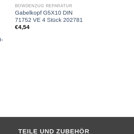
BOWDENZUG REPARATUR
Gabelkopf G5X10 DIN
71752 VE 4 Stück 202781
€
4,54
0-
N
ZUBEHÖR FÜR B
Morse Handga
Einstellknopf V
Feineinstell Geb
293820
€
27,98
TEILE UND ZUBEHÖR