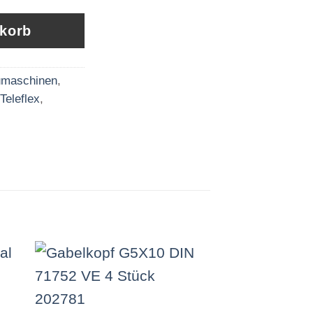
nkorb
maschinen
,
Teleflex
,