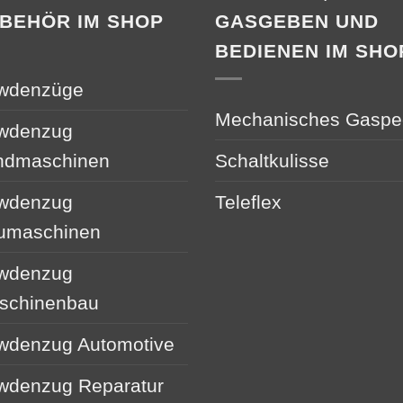
BEHÖR IM SHOP
GASGEBEN UND
BEDIENEN IM SHO
wdenzüge
Mechanisches Gaspe
wdenzug
ndmaschinen
Schaltkulisse
wdenzug
Teleflex
umaschinen
wdenzug
schinenbau
wdenzug Automotive
wdenzug Reparatur