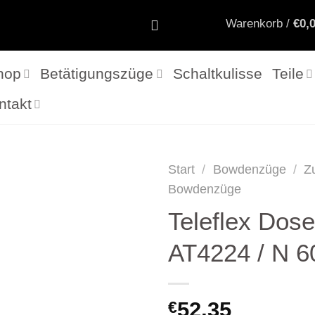
Warenkorb /
€
0,
hop
Betätigungszüge
Schaltkulisse
Teile
ntakt
Start
/
Bowdenzüge
/
Z
Bowdenzüge
Teleflex Dose
AT4224 / N 6
52,35
€