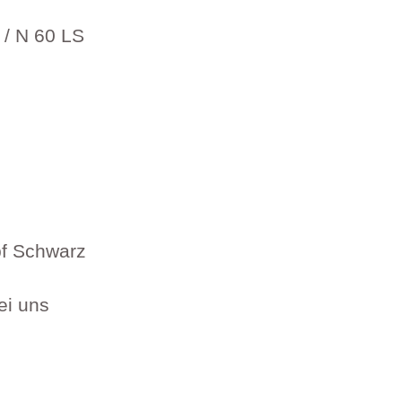
 / N 60 LS
pf Schwarz
ei uns
/ N 60 LS Menge