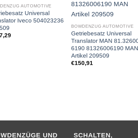
DENZUG AUTOMOTIVE
riebesatz Universal
nslator Iveco 504023236
BOWDENZUG AUTOMOTIVE
509
Getriebesatz Universal
7,29
Translator MAN 81.3260
6190 81326006190 MA
Artikel 209509
€
150,91
OWDENZÜGE UND
SCHALTEN,