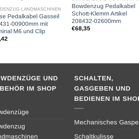
Bowdenzug Pedalkabel
DENZUG LANDMASCHINEN
Schott-Klemm Artikel
se Pedalkabel Gasseil
208432-02600mm
431-00900mm mit
€
68,35
minal M6 und Clip
,42
OWDENZÜGE UND
SCHALTEN,
BEHÖR IM SHOP
GASGEBEN UND
BEDIENEN IM SHO
wdenzüge
Mechanisches Gaspe
wdenzug
ndmaschinen
Schaltkulisse