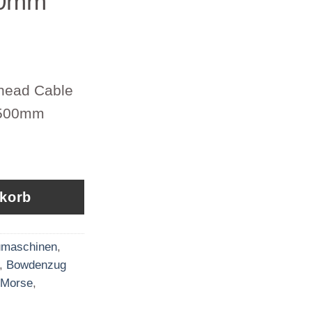
00mm
head Cable
1500mm
ad Cable Assembly Artikel 291105-01500mm M
nkorb
maschinen
,
,
Bowdenzug
 Morse
,