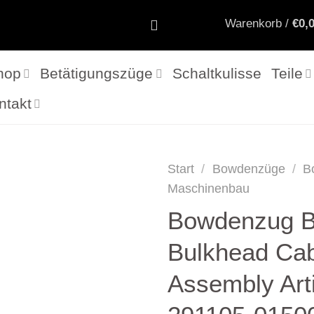
Warenkorb /
€
0,
hop
Betätigungszüge
Schaltkulisse
Teile
ntakt
Start
/
Bowdenzüge
/
B
Maschinenbau
Bowdenzug 
Bulkhead Ca
Assembly Art