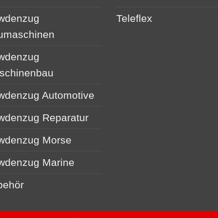
wdenzug
Teleflex
umaschinen
wdenzug
schinenbau
wdenzug Automotive
wdenzug Reparatur
wdenzug Morse
wdenzug Marine
behör