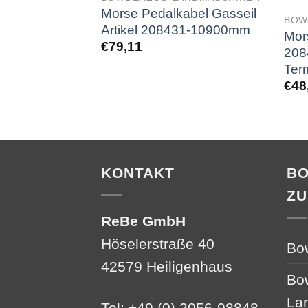
Morse Pedalkabel Gasseil
BOW
Artikel 208431-10900mm
Mor
€
79,11
208
Ter
€
48
KONTAKT
B
ZU
ReBe GmbH
Höselerstraße 40
Bo
42579 Heiligenhaus
Bo
La
Tel: +49 (0) 2056-98848-