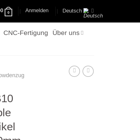
00
Anmelden
Deutsch
0
CNC-Fertigung
Über uns
owdenzug
B10
ble
ikel