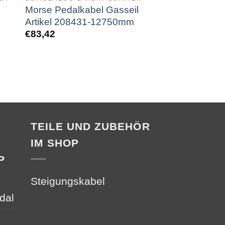
Morse Pedalkabel Gasseil
Morse Pedalkab
Artikel 208431-12750mm
Artikel 20843
€
83,42
€
79,75
TEILE UND ZUBEHÖR
IM SHOP
P
Steigungskabel
dal