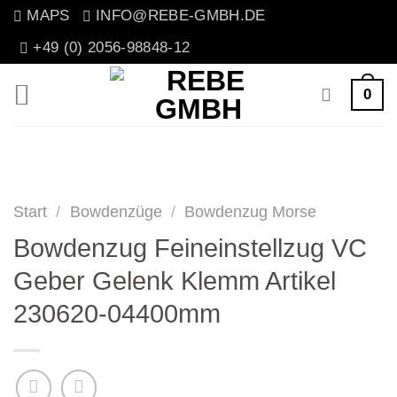
Zum
MAPS
INFO@REBE-GMBH.DE
Inhalt
+49 (0) 2056-98848-12
springen
0
Start
/
Bowdenzüge
/
Bowdenzug Morse
Bowdenzug Feineinstellzug VC
Geber Gelenk Klemm Artikel
230620-04400mm