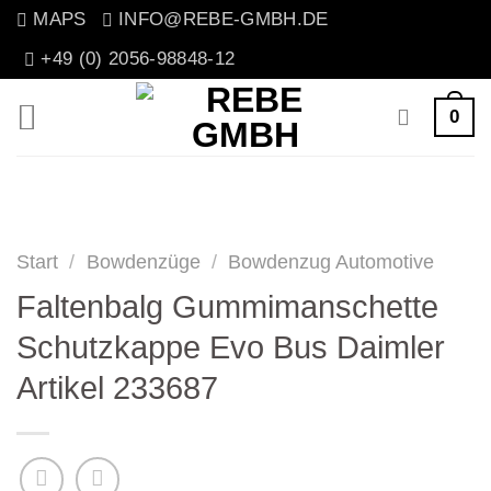
Zum
MAPS
INFO@REBE-GMBH.DE
Inhalt
+49 (0) 2056-98848-12
springen
0
Start
/
Bowdenzüge
/
Bowdenzug Automotive
Faltenbalg Gummimanschette
Schutzkappe Evo Bus Daimler
Artikel 233687