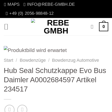
Zum
MAPS
INFO@REBE-GMBH.DE
Inhalt
+49 (0) 2056-98848-12
springen
0
Start
/
Bowdenzüge
/
Bowdenzug Automotive
Hub Seal Schutzkappe Evo Bus
Daimler A0002684597 Artikel
234517