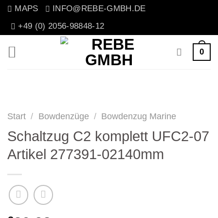
Zum
MAPS
INFO@REBE-GMBH.DE
Inhalt
+49 (0) 2056-98848-12
springen
0
Start
/
Bowdenzüge
/
Bowdenzug Marine
Schaltzug C2 komplett UFC2-07
Artikel 277391-02140mm