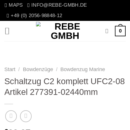
Zum
MAPS
INFO@REBE-GMBH.DE
Inhalt
+49 (0) 2056-98848-12
springen
0
Start
/
Bowdenzüge
/
Bowdenzug Marine
Schaltzug C2 komplett UFC2-08
Artikel 277391-02440mm