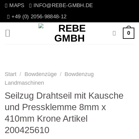
Zum
MAPS
INFO@REBE-GMBH.DE
Inhalt
+49 (0) 2056-98848-12
springen
0
Start
/
Bowdenzüge
/
Bowdenzug
Landmaschinen
Seilzug Drahtseil mit Kausche
und Pressklemme 8mm x
410mm Krone Artikel
200425610