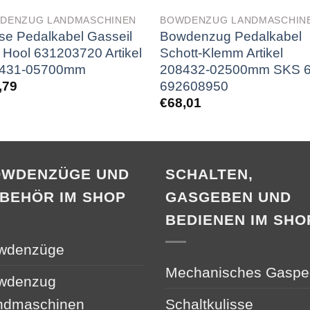
DENZUG LANDMASCHINEN
BOWDENZUG LANDMASCHIN
se Pedalkabel Gasseil
Bowdenzug Pedalkabel
 Hool 631203720 Artikel
Schott-Klemm Artikel
431-05700mm
208432-02500mm SKS 
692608950
,79
€
68,01
OWDENZÜGE UND
SCHALTEN,
BEHÖR IM SHOP
GASGEBEN UND
BEDIENEN IM SHO
wdenzüge
Mechanisches Gaspe
wdenzug
ndmaschinen
Schaltkulisse