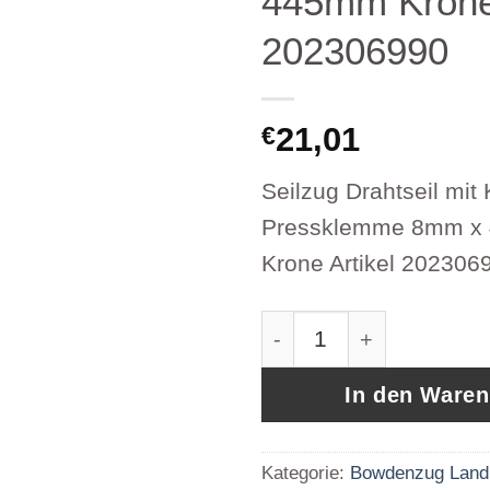
445mm Krone 
202306990
21,01
€
Seilzug Drahtseil mi
Pressklemme 8mm x
Krone Artikel 202306
Seilzug Drahtseil mi
In den Ware
Kategorie:
Bowdenzug Land