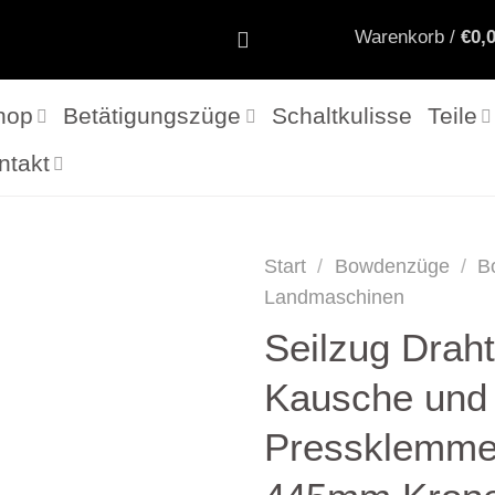
Warenkorb /
€
0,
hop
Betätigungszüge
Schaltkulisse
Teile
ntakt
Start
/
Bowdenzüge
/
B
Landmaschinen
Seilzug Draht
Kausche und
Pressklemm