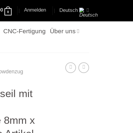
00
Anmelden
Deutsch
0
CNC-Fertigung
Über uns
owdenzug
seil mit
e 8mm x