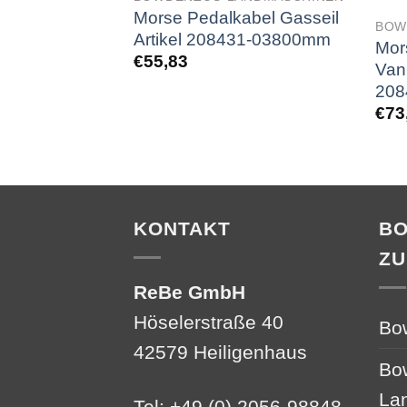
Morse Pedalkabel Gasseil
BOW
Artikel 208431-03800mm
Mor
€
55,83
Van
208
€
73
KONTAKT
B
ZU
ReBe GmbH
Höselerstraße 40
Bo
42579 Heiligenhaus
Bo
La
Tel: +49 (0) 2056-98848-