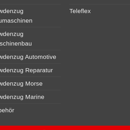
wdenzug
Teleflex
umaschinen
wdenzug
schinenbau
wdenzug Automotive
wdenzug Reparatur
wdenzug Morse
wdenzug Marine
behör