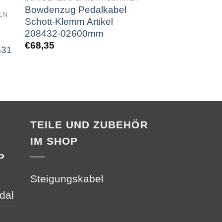
Bowdenzug Pedalkabel
Morse Pedalkab
EN
Schott-Klemm Artikel
Artikel 20843
208432-02600mm
€
80,40
€
68,35
631
TEILE UND ZUBEHÖR
IM SHOP
P
Steigungskabel
dal