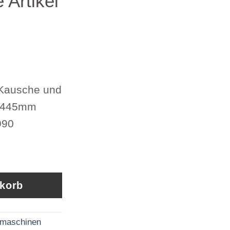
Artikel
t Kausche und
 445mm
990
t Kausche und Pressklemme 8mm x 445mm Krone A
nkorb
maschinen